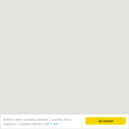
Spletno mesto uporablja piškotke! Z uporabo strani
Se strinjam
soglašate z uporabo piškotkov
Več o tem