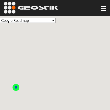
≡
. )( .