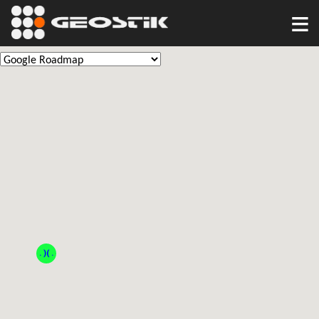
≡
. )( .