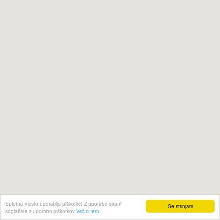
Spletno mesto uporablja piškotke! Z uporabo strani
Se strinjam
soglašate z uporabo piškotkov
Več o tem