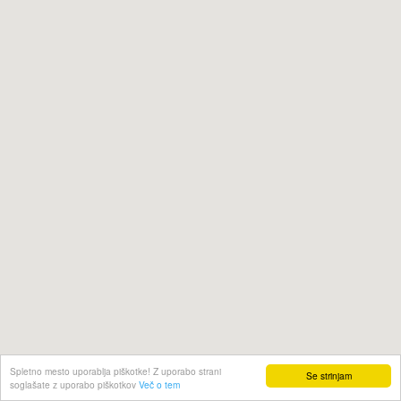
Spletno mesto uporablja piškotke! Z uporabo strani
Se strinjam
soglašate z uporabo piškotkov
Več o tem