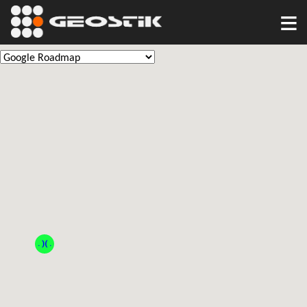
≡
. )( .