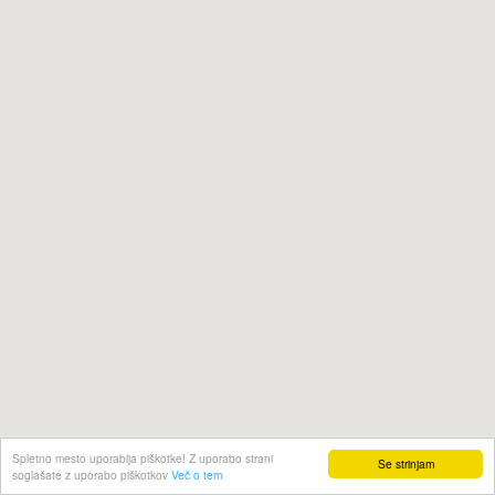
Spletno mesto uporablja piškotke! Z uporabo strani
Se strinjam
soglašate z uporabo piškotkov
Več o tem