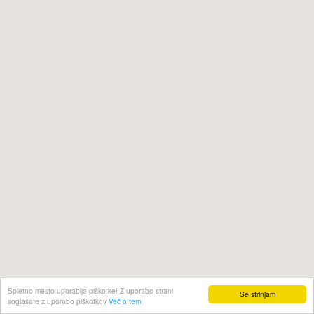
Spletno mesto uporablja piškotke! Z uporabo strani
Se strinjam
soglašate z uporabo piškotkov
Več o tem