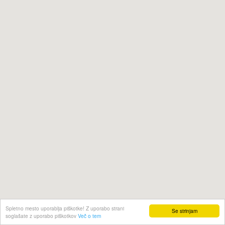
Spletno mesto uporablja piškotke! Z uporabo strani
Se strinjam
soglašate z uporabo piškotkov
Več o tem