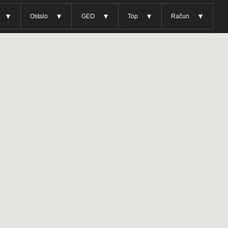
Ostalo
GEO
Top
Račun
►
►
►
►
►