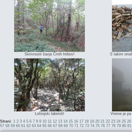
Skrivnosti šavja Črnih hribov!
S takim orodj
Lošinjski labirinti!
Vreme je pa 
Strani
:
1
2
3
4
5
6
7
8
9
10
11
12
13
14
15
16
17
18
19
20
21
22
23
24
25
26
57
58
59
60
61
62
63
64
65
66
67
68
69
70
71
72
73
74
75
76
77
78
79
80
81