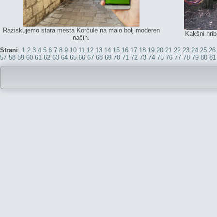
Raziskujemo stara mesta Korčule na malo bolj moderen
Kakšni hrib
način.
Strani
:
1
2
3
4
5
6
7
8
9
10
11
12
13
14
15
16
17
18
19
20
21
22
23
24
25
26
57
58
59
60
61
62
63
64
65
66
67
68
69
70
71
72
73
74
75
76
77
78
79
80
81