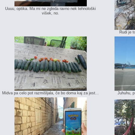
Uuuu, optika. Ma mi ne zgleda ravno nek tehnološki
višek, no.
Rudi je t
Midva pa celo pot razmišljala, če bo doma kaj za jest...
Juhuhu, pr