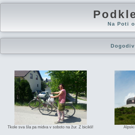
Podkl
Na Poti
Dogodiv
Tkole sva šla pa midva v soboto na žur. Z bicikli!
Alpski