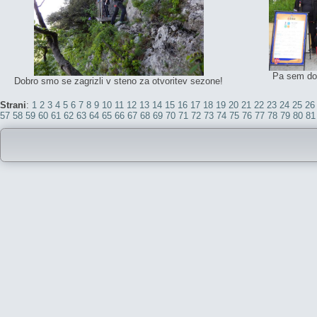
Pa sem dob
Dobro smo se zagrizli v steno za otvoritev sezone!
Strani
:
1
2
3
4
5
6
7
8
9
10
11
12
13
14
15
16
17
18
19
20
21
22
23
24
25
26
57
58
59
60
61
62
63
64
65
66
67
68
69
70
71
72
73
74
75
76
77
78
79
80
81