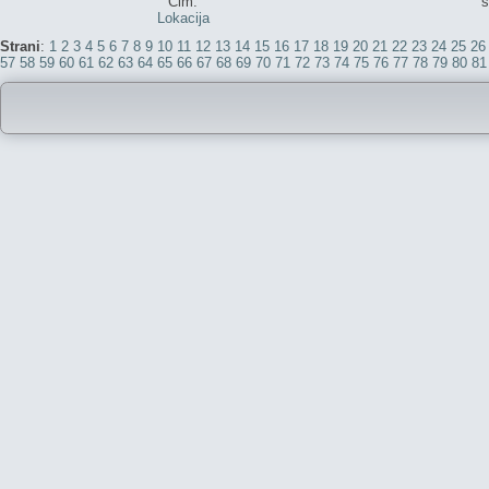
Cim.
s
Lokacija
Strani
:
1
2
3
4
5
6
7
8
9
10
11
12
13
14
15
16
17
18
19
20
21
22
23
24
25
26
57
58
59
60
61
62
63
64
65
66
67
68
69
70
71
72
73
74
75
76
77
78
79
80
81