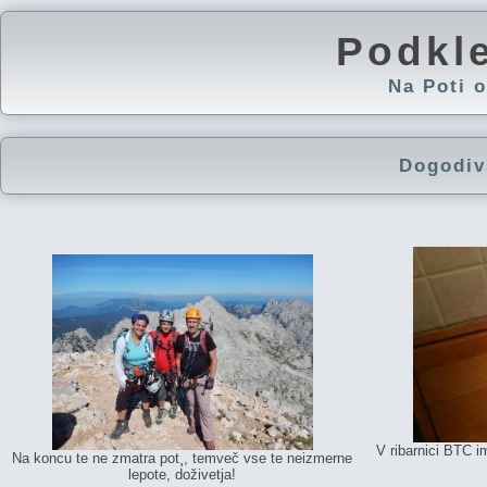
Podkl
Na Poti
Dogodiv
V ribarnici BTC 
Na koncu te ne zmatra pot¸, temveč vse te neizmerne
lepote, doživetja!