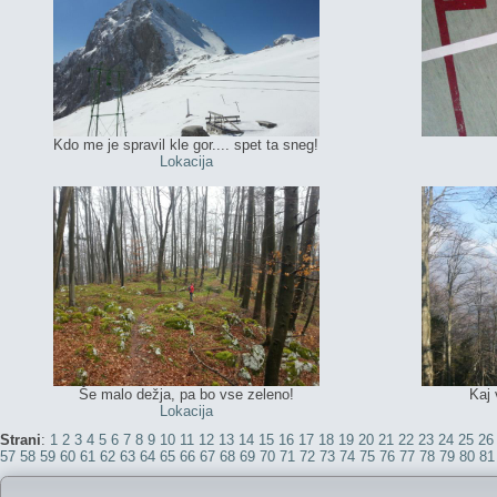
Kdo me je spravil kle gor.... spet ta sneg!
Lokacija
Še malo dežja, pa bo vse zeleno!
Kaj 
Lokacija
Strani
:
1
2
3
4
5
6
7
8
9
10
11
12
13
14
15
16
17
18
19
20
21
22
23
24
25
26
57
58
59
60
61
62
63
64
65
66
67
68
69
70
71
72
73
74
75
76
77
78
79
80
81