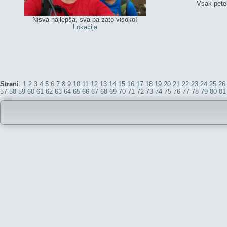
Vsak petek
Nisva najlepša, sva pa zato visoko!
Lokacija
Strani
:
1
2
3
4
5
6
7
8
9
10
11
12
13
14
15
16
17
18
19
20
21
22
23
24
25
26
57
58
59
60
61
62
63
64
65
66
67
68
69
70
71
72
73
74
75
76
77
78
79
80
81