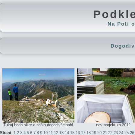
Podkl
Na Poti
Dogodiv
Tukaj bodo slike o naših dogodivšcinah!
nov projekt za 2012
Strani
:
1
2
3
4
5
6
7
8
9
10
11
12
13
14
15
16
17
18
19
20
21
22
23
24
25
26