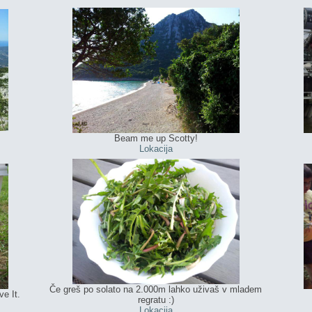
Beam me up Scotty!
Lokacija
Če greš po solato na 2.000m lahko uživaš v mladem
e It.
regratu :)
Lokacija