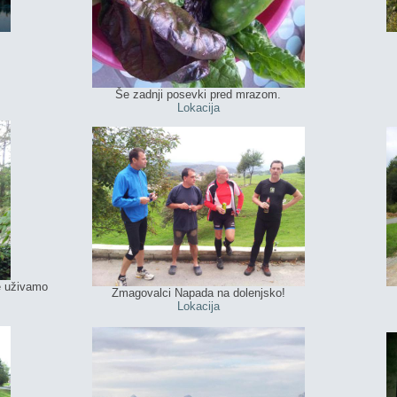
Še zadnji posevki pred mrazom.
Lokacija
e uživamo
Zmagovalci Napada na dolenjsko!
Lokacija