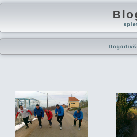
Blo
spl
Dogodivš