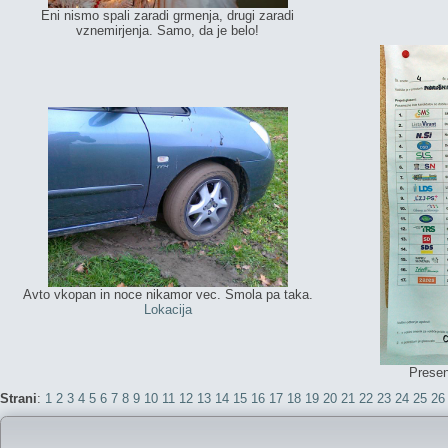
Eni nismo spali zaradi grmenja, drugi zaradi
vznemirjenja. Samo, da je belo!
Avto vkopan in noce nikamor vec. Smola pa taka.
Lokacija
Presene
Strani
:
1
2
3
4
5
6
7
8
9
10
11
12
13
14
15
16
17
18
19
20
21
22
23
24
25
26