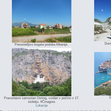
Durm
Presenetljivo bogata podoba Albanije.
S
Pravoslavni samostan Ostrog, vzidan v pečino v 17.
stoletju. #Črnagora
Lokacija