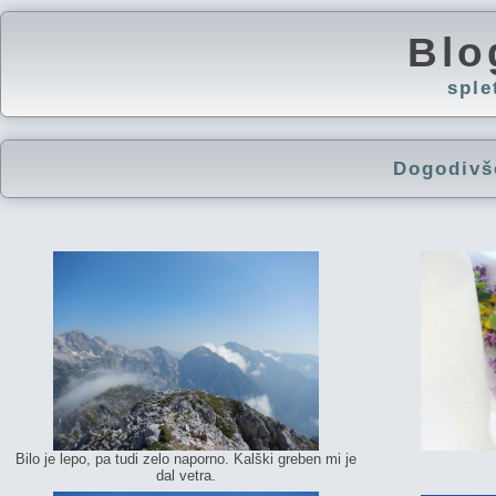
Blo
spl
Dogodivš
Bilo je lepo, pa tudi zelo naporno. Kalški greben mi je
dal vetra.