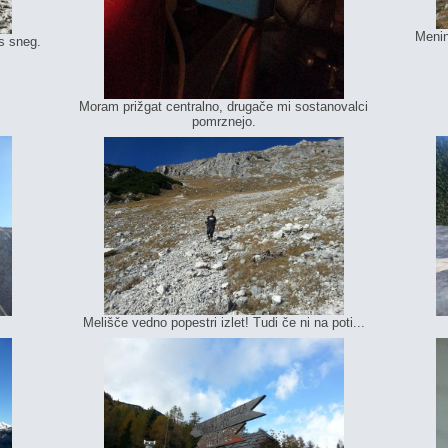
Menin
es sneg.
Moram prižgat centralno, drugače mi sostanovalci
pomrznejo.
Melišče vedno popestri izlet! Tudi če ni na poti...